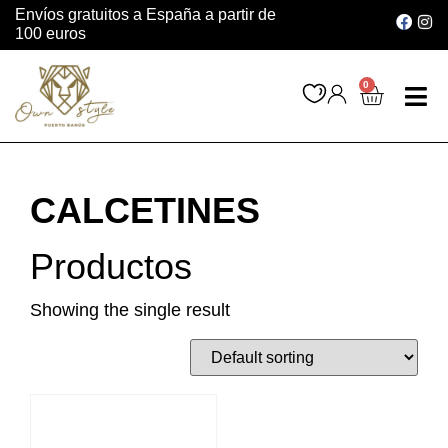
Envíos gratuitos a España a partir de
100 euros
0
INSTAGRAM 
CALCETINES
Productos
Showing the single result