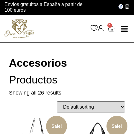
Envíos gratuitos a España a partir de
100 euros
0
INSTAGRAM 
Accesorios
Productos
Showing all 26 results
Sale!
Sale!