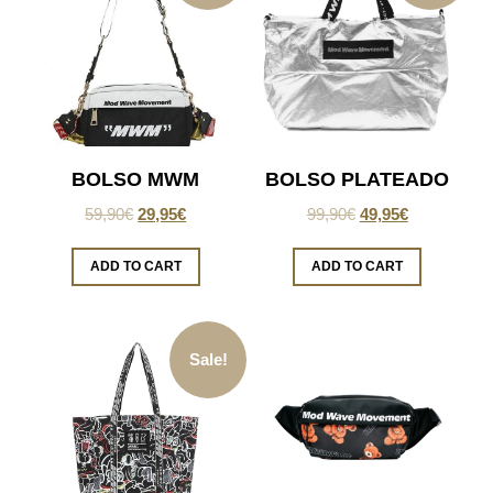
BOLSO MWM
BOLSO PLATEADO
59,90
€
29,95
€
99,90
€
49,95
€
ADD TO CART
ADD TO CART
Sale!