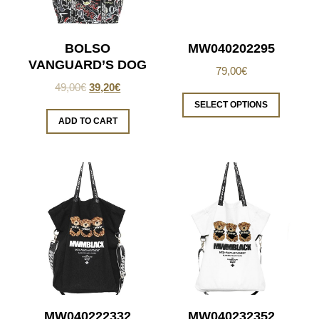
BOLSO
MW040202295
VANGUARD’S DOG
79,00
€
49,00
€
39,20
€
SELECT OPTIONS
ADD TO CART
MW040222332
MW040232352