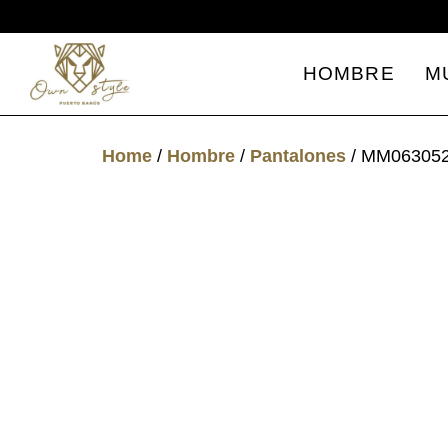
HOMBRE
M
Home
/
Hombre
/
Pantalones
/ MM06305