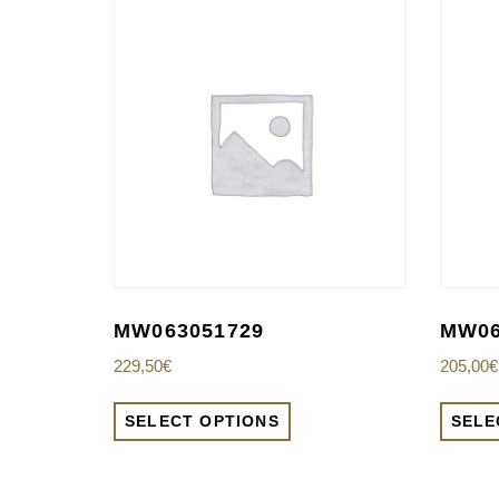
MW063051729
MW06
229,50
€
205,00
€
SELECT OPTIONS
SELE