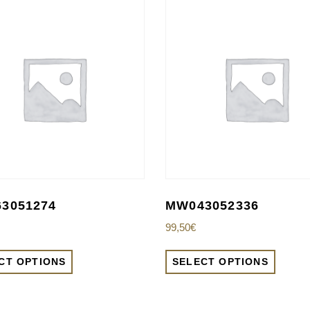
3051274
MW043052336
99,50
€
CT OPTIONS
SELECT OPTIONS