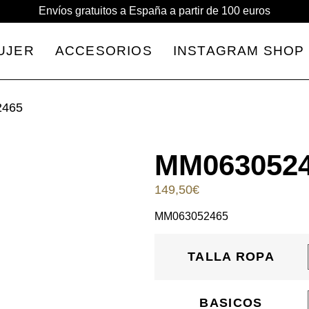
Envíos gratuitos a España a partir de
100 euros
UJER
ACCESORIOS
INSTAGRAM SHOP
2465
MM063052
149,50
€
MM063052465
TALLA ROPA
BASICOS