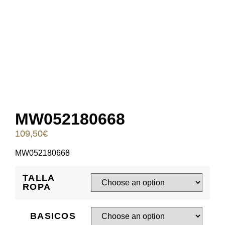
MW052180668
109,50
€
MW052180668
TALLA
ROPA
BASICOS